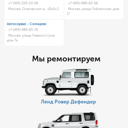
+7 (495) 320-20-06
+7 (495) 989-83-06
Москва, Очаковское ш., 10к2с2
Москва, улица Лобненская, дом
17
Автосервис - Солнцево
+7 (495) 989-83-76
Москва, улица Главмосстроя,
дом 7а
Мы ремонтируем
Ленд Ровер Дефендер